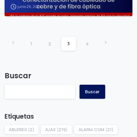
junio 26, 2024
1
2
3
4
Buscar
Buscar
Etiquetas
ABLEREX
(2)
AJAX
(219)
ALARM.COM
(21)