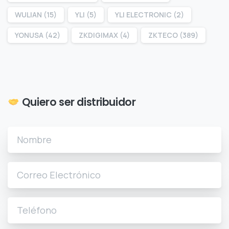
WULIAN
(15)
YLI
(5)
YLI ELECTRONIC
(2)
YONUSA
(42)
ZKDIGIMAX
(4)
ZKTECO
(389)
Quiero ser distribuidor