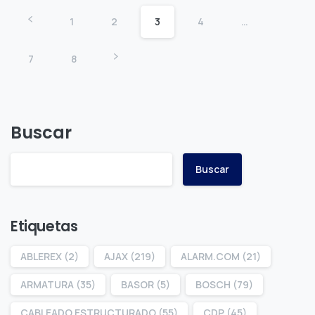
1
2
3
4
…
7
8
Buscar
Buscar
Etiquetas
ABLEREX
(2)
AJAX
(219)
ALARM.COM
(21)
ARMATURA
(35)
BASOR
(5)
BOSCH
(79)
CABLEADO ESTRUCTURADO
(55)
CDP
(45)