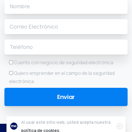
Cuento con negocio de seguridad electrónica
Quiero emprender en el campo de la seguridad
electrónica
Al usar este sitio web, usted acepta nuestra
2024 © Tvc.mx - Todos los derechos reservados.
política de cookies.