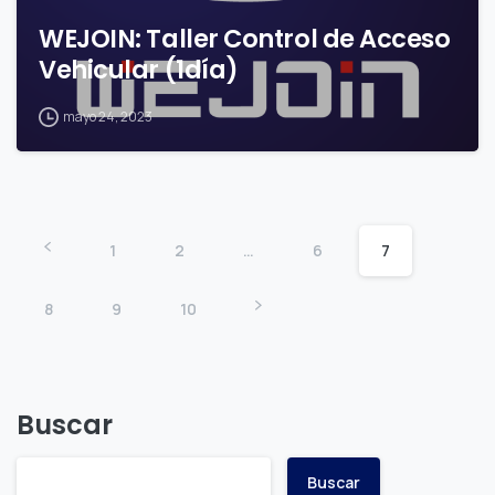
WEJOIN: Taller Control de Acceso
Vehicular (1día)
mayo 24, 2023
1
2
…
6
7
8
9
10
Buscar
Buscar