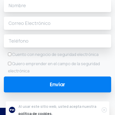
Cuento con negocio de seguridad electrónica
Quiero emprender en el campo de la seguridad
electrónica
Al usar este sitio web, usted acepta nuestra
2024 © Tvc.mx - Todos los derechos reservados.
política de cookies.