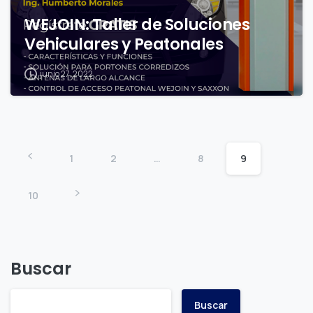
WEJOIN: Taller de Soluciones
Vehiculares y Peatonales
junio 27, 2022
1
2
…
8
9
10
Buscar
Buscar