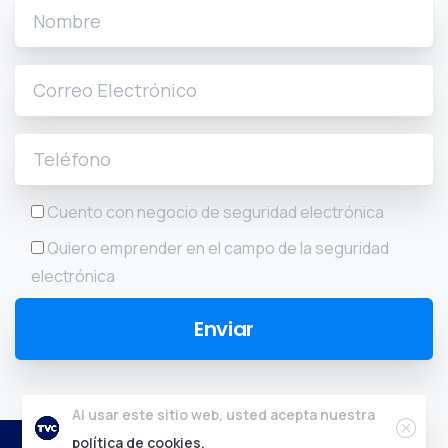
Cuento con negocio de seguridad electrónica
Quiero emprender en el campo de la seguridad
electrónica
Al usar este sitio web, usted acepta nuestra
2024 © Tvc.mx - Todos los derechos reservados.
política de cookies.