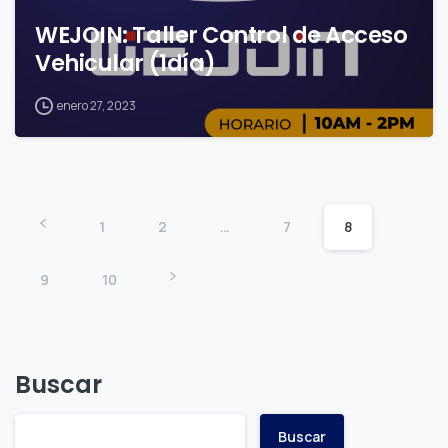
WEJOIN: Taller Control de Acceso
Vehicular (1día)
enero 27, 2023
1
2
…
7
8
9
10
Buscar
Buscar